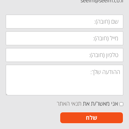
seeim@seeim.co.il
שם:
מייל:
טלפון:
הודעה:
תנאי
אני מאשר/ת את
תנאי האתר
האתר
שלח