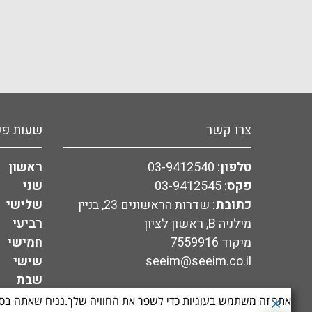
צרו קשר
שעות פע
טלפון
:
03-9412540
ראשון
פקס
:
03-9412545
שני
כתובת
: שדרות הראשונים 23, בניין
שלישי
מילניה B, ראשון לציון
רביעי
מיקוד 7559916
חמישי
seeim@seeim.co.il
שישי
שבת
אתר זה משתמש בעוגיות כדי לשפר את החוויה שלך.נניח שאתה בס